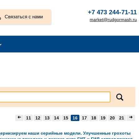
+7 473 244-71-11
Связаться с нами
market@rudgormash.ru
11
12
13
14
15
16
17
18
19
20
21
ернизируем наши серийные модели. Улучшенные грохоты
рционные тяжелого и легкого типа ГИТ и ГИЛ отправляются