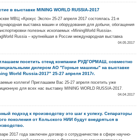
ственным ориентиром и примером настоящего служения Отечеству. В
дверии великого праздника хотим пожелать вам мирного неба над
стие в выставке MINING WORLD RUSSIA-2017
вой, благополучия и крепкого здоровья! Берегите своих близких!
скве МВЦ «Крокус Экспо» 25-27 апреля 2017 состоялась 21-я
лектив компании РУДГОРМАШ
ународная выставка машин и оборудования для добычи, обогащения
анспортировки полезных ископаемых «MiningWorld Russia».
ngWorld Russia – крупнейшая в России международная выставка
ологий и оборудования для добычи и обогащения полезных
04.05.2017
паемых, обладатель звания «Лучшая выставка России» во всех
нациях по тематике «Природные ресурсы.Горнодобывающая
ышленность» согласно Общероссийскому рейтингу выставок.
глашаем посетить стенд компании РУДГОРМАШ, совместно
тники представили на выставке машины и оборудование для
фициальными дилером АО "Горные машины" на выставке
едки месторождений / добычи / обработки и обогащения /
ing World Russia-2017" 25-27 апреля 2017г.
мещения и транспортировки полезных ископаемых; лабораторное
аемые коллеги! Приглашаем Вас 25-27 апреля посетить уже
удование и материалы; системы очистки воды, воздуха и
иционную для всех нас выставку MINING WORLD RUSSIA-2017.
огического мониторинга; оборудование для энергоснабжения горных
льон 2, зал 8, стенд А203. Вы сможете провести деловую встречу со
04.04.2017
приятий; строительные технологии в горном деле и
иалистами нашей компании, получить технические консультации
оизводственные услуги. Компания РУДГОРМАШ также приняла
иалистов и обсудить интересующие вопросы. ССЫЛКА НА
тие в данном мероприятии совместно с дилером "Горные машины". В
ИСТРАЦИЮ УЧАСТНИКОВ. Регистрируйтесь, и получите ваш
чный подход к производству это шаг к успеху. Сепараторы
ах выставки были проведены научно-практические конференции,
тронный пригласительный билет на выставку. Приходите! Будем
ого поколения от Кольского НИИ будут внедряться в
щания, семинары, круглые столы, презентации новых разработок.
! По вопросам организации встреч на стенде в рамках данной
изводство.
авки,обращайтесь по телефону: +7(473) 244-71-03(Отдел маркетинга
варе 2017 года заключен договор о сотрудничестве в сфере научно-
УК "Рудгормаш")