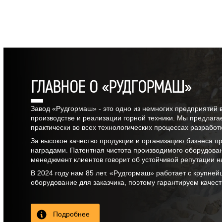
что на горнорудную промышленность М
объема промышленной продукции и бол
этом ракурсе сотрудничество с компа
интерес как по закупке буровых станко
оборудованию.
ГЛАВНОЕ О «РУДГОРМАШ»
Завод «Рудгормаш» - это одно из немногих предприятий 
производстве и реализации горной техники. Мы предлага
практически во всех технологических процессах разрабо
За высокое качество продукции и организацию бизнеса 
наградами. Патентная чистота производимого оборудова
менеджмент клиентов говорит об устойчивой репутации н
В
2024
году нам
85 лет
. «Рудгормаш» работает с крупней
оборудование для заказчика, поэтому гарантируем качес
Подробнее