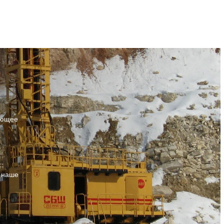
нзию на право изготовления партии сепараторов для собственных
рассказать... По заказу ОАО "Стойленский ГОК" (это один из
. Но просьбу продать саму технологию их изготовления институт
тегических наших партнёров) совместно с техническими,
онил. Было принято стратегическое решение - инновационная
луатационными и ремонтными службами заказчика была проведена
аботка должна остаться в стране. И вот, спустя десятилетия, эта
рнизация бурового станка СБШ-250 МНА-32 Ключевыми моментами
 вновь становится актуальной. - Очень рад, что спустя десятилетия
усовершенствовании оборудования были повышение
 предприятия обсуждают коммерческую реализацию данного
зводительности до 20%,эксплуатационная надежность и удобство и
кта. Работы, конечно, очень много - данную разработку необходимо
нтопригодность. По оценкам компетентных специалистов, на
сти до уровня современных технологий. Мы уже многое изменили,
дняшний день буровой станок СБШ-250 является одним из самых
шили: появились контроллеры, датчики. Немаловажным фактором
жных станков, качественным, простым в эксплуатации. Стоимость
ит то, что существует заинтересованность в данном виде
ения буровым станком СБШ-250, производства компании Рудгормаш,
раторов на крупнейших предприятиях страны. У нас есть заказчик,
ительно ниже стоимости владения импортными аналогами.
рый в случае достижения заявленных показателей готов установить
АЙТЕ СЕБЕ примеры последних ТЗ на СБШ-250, разработанных по
ующее
епараторов уже в следующем году. Что касается сотрудничества в
зу потребителей с отзывами и описанием опыта эксплуатации.
м, скажу, что тандем науки и производственников всегда дает
чный результат. Мы хотим совместно работать и выпускать
ребованное оборудование непосредственно по заказам российских
приятий, - сказал Александр Сергеевич.
т наше