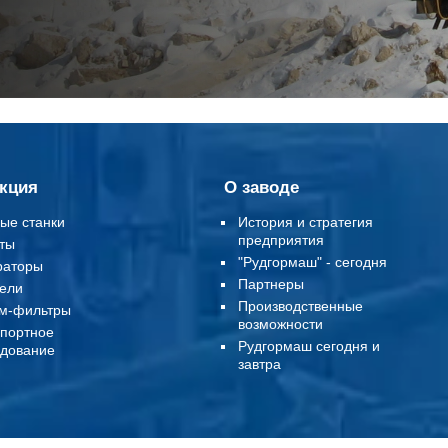
кция
О заводе
ые станки
История и стратегия
предприятия
ты
"Рудгормаш" - сегодня
раторы
Партнеры
ели
Производственные
м-фильтры
возможности
портное
Рудгормаш сегодня и
дование
завтра