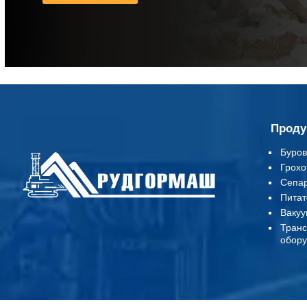
Проду
Буров
Грохо
Сепа
Питат
Вакуу
Т
ранс
обору