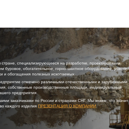
онголии приходится 64% от всего
лице
нём 
ее 80% всего экспорта страны. В
нужд
стра
нией «Рудгормаш» вызывает живой
откл
эксп
в, так и по обогатительному
разр
моде
тема
при 
наши
прои
прое
ремо
дове
сего
улуч
надё
служ
влад
сепа
знач
в стране, специализирующееся на разработке, проектировании,
кото
СКАЧ
ем буровое, обогатительное, горно-шахтное оборудование, участв
20 с
зака
тки и обогащения полезных ископаемых.
цело
отли
предприятие отмечено различными отечественными и зарубежными
вост
ния, собственные производственные площади, индивидуальный
пред
ашего предприятия.
шими заказчиками по России и странами СНГ. Мы знаем, что значи
тво каждого изделия
ПРЕЗЕНТАЦИЯ О КОМПАНИИ
.