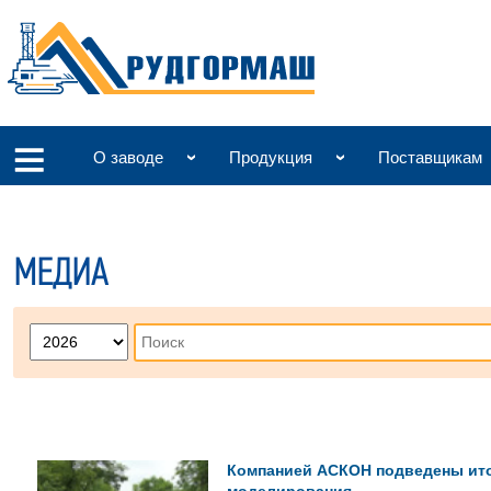
О заводе
Продукция
Поставщикам
МЕДИА
Компанией АСКОН подведены итог
моделирования.