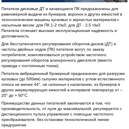
Питатели дисковые ДТ и качающиеся ПК предназначены для
равномерной выдачи из бункеров, воронок и других емкостей в
технологические машины кусковых и зернистых материалов с
насыпным весом: для ПК 1-2 т/м3; для ДТ - 2,5 т/м3 .
Питатели отличает высокая эксплуатационная надёжность и
долговечность.
Для бесступенчатого регулирования оборотов дисков (ДТ) и
частоты двойных ходов (ПК) питатели могут, по заказу
потребителя, комплектоваться устройством частотного
регулирования оборотов асинхронного двигателя (вместо
привода с постоянным током).
Питатель вибрационный бункерный предназначен для разгрузки
кусковых (до 500мм) сыпучих материалов с углом естественного
откоса не менее 44°, не склонных к налипанию, из бункеров и
других аккумулирующих емкостей в интервале температур от –
20° до + 50°С.
Преимущество данных питателей заключается в том, что
производительность, от нуля до максимальной, регулируется с
дистанционного пульта управления с помощью частотного
преобразователя, без остановки технологической линии
предприятия.