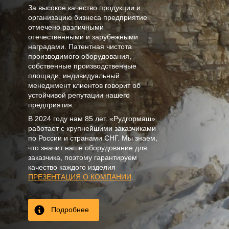
За высокое качество продукции и
организацию бизнеса предприятие
отмечено различными
отечественными и зарубежными
наградами. Патентная чистота
производимого оборудования,
собственные производственные
площади, индивидуальный
менеджмент клиентов говорит об
устойчивой репутации нашего
предприятия.
В
2024
году нам
85 лет
. «Рудгормаш»
работает с крупнейшими заказчиками
по России и странами СНГ. Мы знаем,
что значит наше оборудование для
заказчика, поэтому гарантируем
качество каждого изделия
ПРЕЗЕНТАЦИЯ О КОМПАНИИ
.
Подробнее