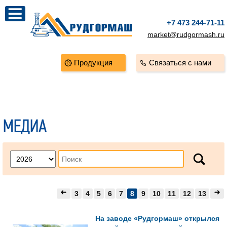
+7 473 244-71-11
market@rudgormash.ru
Продукция
Связаться с нами
МЕДИА
3
4
5
6
7
8
9
10
11
12
13
На заводе «Рудгормаш» открылся