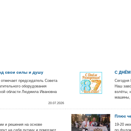
од свои силы и душу
С ДНЁМ
 отмечает председатель Совета
Сегодня 
атительного оборудования
Наш заво
кой области Людмила Ивановна
взлёты, 
машины, 
за что ц
20.07.2026
Плюс че
и и решения на основе
19-20 ию
ерут на себя рутину и помогают
по фудок