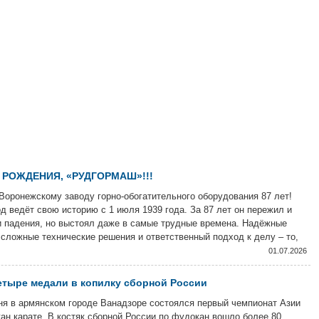
 РОЖДЕНИЯ, «РУДГОРМАШ»!!!
Воронежскому заводу горно-обогатительного оборудования 87 лет!
д ведёт свою историю с 1 июля 1939 года. За 87 лет он пережил и
и падения, но выстоял даже в самые трудные времена. Надёжные
сложные технические решения и ответственный подход к делу – то,
енят продукцию завода и сегодня.
01.07.2026
тыре медали в копилку сборной России
ня в армянском городе Ванадзоре состоялся первый чемпионат Азии
ан карате. В костяк сборной России по фудокан вошло более 80