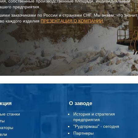
ния, собственные производственные площади, индивидуальный
ашего предприятия.
шими заказчиками по России и странами СНГ. Мы знаем, что значи
тво каждого изделия
ПРЕЗЕНТАЦИЯ О КОМПАНИИ
.
кция
О заводе
ые станки
История и стратегия
предприятия
ты
"Рудгормаш" - сегодня
раторы
Партнеры
ели