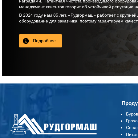
наградами. Патентная чистота производимого оборудова
менеджмент клиентов говорит об устойчивой репутации н
В
2024
году нам
85 лет
. «Рудгормаш» работает с крупней
оборудование для заказчика, поэтому гарантируем качес
Подробнее
Проду
Буров
Грохо
Сепа
Питат