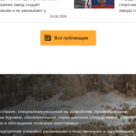
ешения завод создаёт
спортсме
овыми и не заказывают у
завода г
ятии с использованием самых
Констант
24.06.2026
Все публикации
в стране, специализирующееся на разработке, проектировании,
ем буровое, обогатительное, горно-шахтное оборудование, участв
тки и обогащения полезных ископаемых.
предприятие отмечено различными отечественными и зарубежными