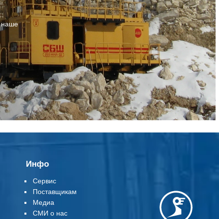
т наше
Инфо
Сервис
Поставщикам
Медиа
СМИ о нас