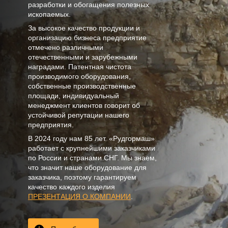
разработки и обогащения полезных
ископаемых.
За высокое качество продукции и
организацию бизнеса предприятие
отмечено различными
отечественными и зарубежными
наградами. Патентная чистота
производимого оборудования,
собственные производственные
площади, индивидуальный
менеджмент клиентов говорит об
устойчивой репутации нашего
предприятия.
В
2024
году нам
85 лет
. «Рудгормаш»
работает с крупнейшими заказчиками
по России и странами СНГ. Мы знаем,
что значит наше оборудование для
заказчика, поэтому гарантируем
качество каждого изделия
ПРЕЗЕНТАЦИЯ О КОМПАНИИ
.