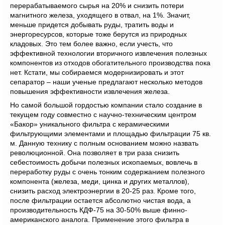
перерабатываемого сырья на 20% и снизить потери
магнитного железа, уходящего в отвал, на 1%. Значит,
меньше придется добывать руды, тратить воды и
энергоресурсов, которые тоже берутся из природных
кладовых. Это тем более важно, если учесть, что
эффективной технологии вторичного извлечения полезных
компонентов из отходов обогатительного производства пока
нет. Кстати, мы собираемся модернизировать и этот
сепаратор – наши ученые предлагают несколько методов
повышения эффективности извлечения железа.
Но самой большой гордостью компании стало создание в
текущем году совместно с научно-техническим центром
«Бакор» уникального фильтра с керамическими
фильтрующими элементами и площадью фильтрации 75 кв.
м. Данную технику с полным основанием можно назвать
революционной. Она позволяет в три раза снизить
себестоимость добычи полезных ископаемых, вовлечь в
переработку руды с очень тонким содержанием полезного
компонента (железа, меди, цинка и других металлов),
снизить расход электроэнергии в 20-25 раз. Кроме того,
после фильтрации остается абсолютно чистая вода, а
производительность КДФ-75 на 30-50% выше финно-
американского аналога. Применение этого фильтра в