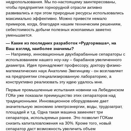
недропользования. Мы по-настоящему заинтересованы,
чтобы предприятия горнорудной отрасли активно
развивались и при этом природные ресурсы использовались
максимально эффективно. Можно привести немало
примеров, когда, благодаря нашим техническим решениям,
себестоимость добычи полезных ископаемых заметно
уменьшается.
— Какие из последних разработок «Рудгормаша», на
Ваш взгляд, наиболее значимы?
— Например, инновационные двухбарабанные сепараторы с
использованием нашего ноу-хау – барабанов увеличенного
диаметра. Идея принадлежит профессору, доктору физико-
математических наук Анатолию Звегинцеву - он возглавляет
на предприятии специализированную лабораторию, а
конструктивно реализовать эту идею удалось мне.
Первые промышленные испытания новинки на Лебединском
ГОКе уже показали преимущество этих сепараторов над
традиционными. Инновационное оборудование дает
значительную экономию электроэнергии, воды, трудозатрат,
площадей и т.д. Одна такая машина заменяет три
сепаратора, используемых ранее. Это позволит ГОКам
снизить капиталовложения на 30%. Кроме того, новый
сепаратор даст возможность увеличить объем