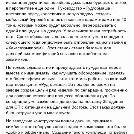
испытания двух типов новейших дизельных буровых станков,
в перспективе еще один . Руководство «Рудгормаша»
поставило перед коллективом новую задачу: создать
мобильный буровой станок с весовыми параметрами под 40
тонн, который можно будет мобильно перебрасывать с
одной площадки на другую. У заказчиков такая потребность
есть. Сроки обозначены довольно жесткие: уже в середине
следующего года он должен быть отправлен на испытания в
«Хакасвзрывпром». Этот станок станет базовым для
дальнейших модификаций согласно потребностям
заказчиков.
Не только слышать, но и предугадывать нужды партнеров,
вместе с ними думать, как улучшить оборудование, сделать
его более эффективным – этот тот стиль работы, за который
партнеры ценят «Рудгормаш». За последнее время на
заводе создан целый ряд изделий по сепарации, грохочению
для совершенствования процесса обогащения руд. По
сепарации уже заключены договора на поставку 38 единиц
для СП с китайцами на Дальнем Востоке. Этот заказ должен
быть отгружен уже в мае-августе.
Но заводские конструкторы пошли дальше, придумав
симбиоз этого оборудования в едином комплексе, что более
удобно и эффективно. Создание такого комплекса потребует