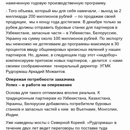
намеченную годовую производственную программу.
- Того объема, который мы для себя намечали, - выход за 2
миллиарда 200 миллионов рублей – по продажам своей
продукции, мы к концу года достигаем. В декабре только за
рубеж должны отправить буровые станки для партнеров в
Узбекистане, запасные части – в Узбекистан, Белоруссию,
Украину на сумму около 100 миллионов рублей. По экспорту
мы немножко не дотягиваем до программы-максимум в 30
процентов ввиду общемировых кризисных явлений у наших
партнеров. Но, думаю, в следующем году этот «недобор»
компенсируем притоком новых партнеров, - делится с нами
своими соображениями генеральный директор УГМК
Рудгормаш Аркадий Можаитов.
Опережая потребности заказчика
Успех – в работе на опережение
Основа для такого оптимизма вполне реальна. К
традиционным партнерам из Узбекистана, Казахстана,
Украины, Белорусии добавились потребители буровых
станков и запасных частей к ним во Въетнаме, Монголии,
Индии.
Уже наведены мосты с Северной Кореей. «Рудгормаш» в
течение двух лет ведет переговоры по поставке туда