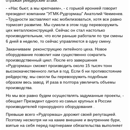
отражая рейдерские атаки.
- «Нас бьют, а мы крепчаем», - с горькой иронией говорит
президент компании "УГМК-Рудгормаш" Анатолий Чекменев.
–Трудности заставляют нас мобилизоваться, хотя все равно
тормозят развитие. Мы сумели в этом году перевооружить
цех металлоконструкций. Сейчас он стал настолько
производительным, что если раньше работали по три смены
6 дней в неделю, то сейчас управляются в одну смену.
Заканчиваем реконструкцию литейного цеха. Новое
оборудование позволит нам существенно сократить
производственный цикл. После его завершения
«Рудгормаш» сможет производить около 15 тысяч тонн
высококачественного литья в год. Если б ни противостояние
рейдерству, мы смогли бы перевооружить подобным
образом весь завод. И раза в полтора увеличить объемы
производства.
Но мы все равно будем осуществлять задуманные проекты, -
обещает Президент одного из самых крупных в России
производителей горнорудного оборудования .
Превыше всего «Рудгормаш» дорожит своей репутацией.
Поэтому несмотря ни на какие внешние и внутренние бури,
взятые на себя перед партнерами обязательства выполняет