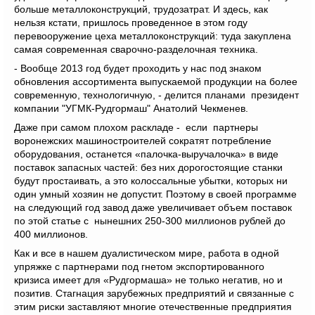
больше металлоконструкций, трудозатрат. И здесь, как
нельзя кстати, пришлось проведенное в этом году
перевооружение цеха металлоконструкций: туда закуплена
самая современная сварочно-разделочная техника.
- Вообще 2013 год будет проходить у нас под знаком
обновления ассортимента выпускаемой продукции на более
современную, технологичную, - делится планами президент
компании "УГМК-Рудгормаш" Анатолий Чекменев.
Даже при самом плохом раскладе - если партнеры
воронежских машиностроителей сократят потребление
оборудования, останется «палочка-выручалочка» в виде
поставок запасных частей: без них дорогостоящие станки
будут простаивать, а это колоссальные убытки, которых ни
один умный хозяин не допустит. Поэтому в своей программе
на следующий год завод даже увеличивает объем поставок
по этой статье с нынешних 250-300 миллионов рублей до
400 миллионов.
Как и все в нашем дуалистическом мире, работа в одной
упряжке с партнерами под гнетом экспортированного
кризиса имеет для «Рудгормаша» не только негатив, но и
позитив. Стагнация зарубежных предприятий и связанные с
этим риски заставляют многие отечественные предприятия