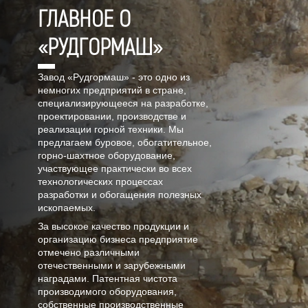
ГЛАВНОЕ О
«РУДГОРМАШ»
Завод «Рудгормаш» - это одно из
немногих предприятий в стране,
специализирующееся на разработке,
проектировании, производстве и
реализации горной техники. Мы
предлагаем буровое, обогатительное,
горно-шахтное оборудование,
участвующее практически во всех
технологических процессах
разработки и обогащения полезных
ископаемых.
За высокое качество продукции и
организацию бизнеса предприятие
отмечено различными
отечественными и зарубежными
наградами. Патентная чистота
производимого оборудования,
собственные производственные