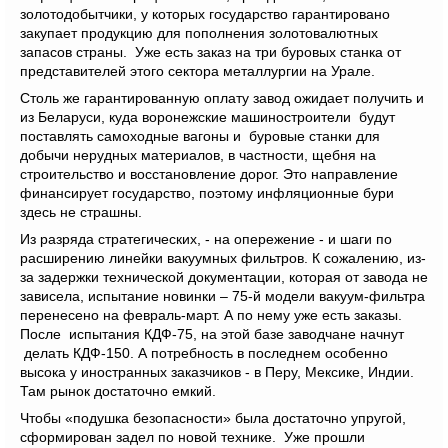
золотодобытчики, у которых государство гарантировано
закупает продукцию для пополнения золотовалютных
запасов страны. Уже есть заказ на три буровых станка от
представителей этого сектора металлургии на Урале.
Столь же гарантированную оплату завод ожидает получить и
из Беларуси, куда воронежские машиностроители будут
поставлять самоходные вагоны и буровые станки для
добычи нерудных материалов, в частности, щебня на
строительство и восстановление дорог. Это направление
финансирует государство, поэтому инфляционные бури
здесь не страшны.
Из разряда стратегических, - на опережение - и шаги по
расширению линейки вакуумных фильтров. К сожалению, из-
за задержки технической документации, которая от завода не
зависела, испытание новинки – 75-й модели вакуум-фильтра
перенесено на февраль-март. А по нему уже есть заказы.
После испытания КДФ-75, на этой базе заводчане начнут
делать КДФ-150. А потребность в последнем особенно
высока у иностранных заказчиков - в Перу, Мексике, Индии.
Там рынок достаточно емкий.
Чтобы «подушка безопасности» была достаточно упругой,
сформирован задел по новой технике. Уже прошли