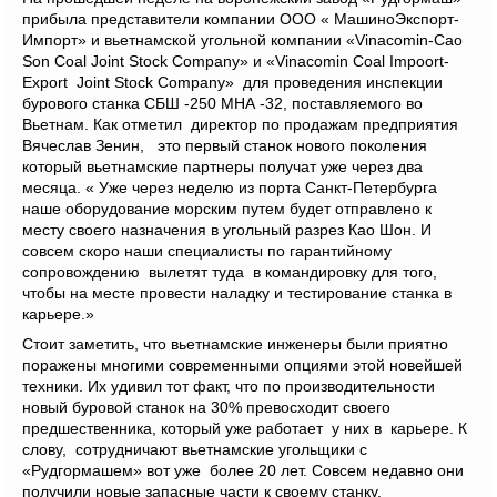
прибыла представители компании ООО « МашиноЭкспорт-
Импорт» и вьетнамской угольной компании «Vinacomin-Cao
Son Coal Joint Stock Company» и «Vinacomin Coal Impoort-
Export Joint Stock Company» для проведения инспекции
бурового станка СБШ -250 МНА -32, поставляемого во
Вьетнам. Как отметил директор по продажам предприятия
Вячеслав Зенин, это первый станок нового поколения
который вьетнамские партнеры получат уже через два
месяца. « Уже через неделю из порта Санкт-Петербурга
наше оборудование морским путем будет отправлено к
месту своего назначения в угольный разрез Као Шон. И
совсем скоро наши специалисты по гарантийному
сопровождению вылетят туда в командировку для того,
чтобы на месте провести наладку и тестирование станка в
карьере.»
Стоит заметить, что вьетнамские инженеры были приятно
поражены многими современными опциями этой новейшей
техники. Их удивил тот факт, что по производительности
новый буровой станок на 30% превосходит своего
предшественника, который уже работает у них в карьере. К
слову, сотрудничают вьетнамские угольщики с
«Рудгормашем» вот уже более 20 лет. Совсем недавно они
получили новые запасные части к своему станку,