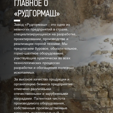
ГЛАВНОЕ О
«РУДГОРМАШ»
Завод «Рудгормаш» - это одно из
немногих предприятий в стране,
специализирующееся на разработке,
проектировании, производстве и
реализации горной техники. Мы
предлагаем буровое, обогатительное,
горно-шахтное оборудование,
участвующее практически во всех
технологических процессах
разработки и обогащения полезных
ископаемых.
За высокое качество продукции и
организацию бизнеса предприятие
отмечено различными
отечественными и зарубежными
наградами. Патентная чистота
производимого оборудования,
собственные производственные
площади, индивидуальный