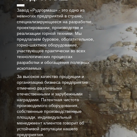
Завод «Рудгормаш» - это одно из
немногих предприятий в стране,
специализирующееся на разработке,
проектировании, производстве и
реализации горной техники. Мы
предлагаем буровое, обогатительное,
горно-шахтное оборудование,
участвующее практически во всех
технологических процессах
разработки и обогащения полезных
ископаемых.
За высокое качество продукции и
организацию бизнеса предприятие
отмечено различными
отечественными и зарубежными
наградами. Патентная чистота
производимого оборудования,
собственные производственные
площади, индивидуальный
менеджмент клиентов говорит об
устойчивой репутации нашего
предприятия.