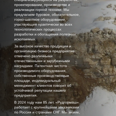
проектировании, производстве и
реализации горной техники. Мы
предлагаем буровое, обогатительное,
горно-шахтное оборудование,
участвующее практически во всех
технологических процессах
разработки и обогащения полезных
ископаемых.
За высокое качество продукции и
организацию бизнеса предприятие
отмечено различными
отечественными и зарубежными
наградами. Патентная чистота
производимого оборудования,
собственные производственные
площади, индивидуальный
менеджмент клиентов говорит об
устойчивой репутации нашего
предприятия.
В
2024
году нам
85 лет
. «Рудгормаш»
работает с крупнейшими заказчиками
по России и странами СНГ. Мы знаем,