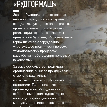
«РУДГОРМАШ»
Завод «Рудгормаш» - это одно из
немногих предприятий в стране,
специализирующееся на разработке,
проектировании, производстве и
реализации горной техники. Мы
предлагаем буровое, обогатительное,
горно-шахтное оборудование,
участвующее практически во всех
технологических процессах
разработки и обогащения полезных
ископаемых.
За высокое качество продукции и
организацию бизнеса предприятие
отмечено различными
отечественными и зарубежными
наградами. Патентная чистота
производимого оборудования,
собственные производственные
площади, индивидуальный
менеджмент клиентов говорит об