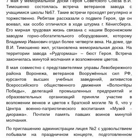
7 мая у мемориальной доски Героя Советского Союза В.И.
Тимошенко состоялась встреча ветеранов завода с
учащимися школы №67. Такие встречи проходят регулярно и
торжественно. Ребятам рассказали о подвиге Героя, где он
воевал, как особо отличился в ходе штурма г. Кёнигсберга.
Его мирная трудовая жизнь связана с нашим Воронежским
заводом горно-обогатительного оборудования, которому
Владимир Иванович отдал более четверти века. На доме, где
В.И. Тимошенко жил, установлена мемориальная доска. На
территории завода «Рудгормаш» – бюст Героя. Встреча
закончилась минутой молчания и возложением цветов.
8 мая совместно с представителями управы Левобережного
района Воронежа, ветеранов Вооружённых сил РФ,
курсантов высших учебных заведений, активистов
Всероссийского общественного движения «Волонтёры
Победы», делегаций промышленных предприятий и
образовательных организаций
приняли участие в
возложении венков и цветов к Братской могиле № 6, что у
Центра военно-патриотического воспитания «Музей -
диорама». Почтили память павших воинов минутой
молчания.
По приглашению администрации лицея №2 с удовольствием
побывали на праздничном концерте, подготовленном