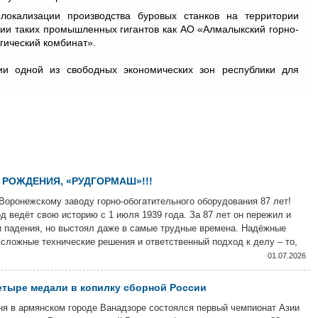
окализации производства буровых станков на территории
ции таких промышленных гигантов как АО «Алмалыкский горно-
гический комбинат».
и одной из свободных экономических зон республики для
 РОЖДЕНИЯ, «РУДГОРМАШ»!!!
Воронежскому заводу горно-обогатительного оборудования 87 лет!
д ведёт свою историю с 1 июля 1939 года. За 87 лет он пережил и
и падения, но выстоял даже в самые трудные времена. Надёжные
сложные технические решения и ответственный подход к делу – то,
енят продукцию завода и сегодня.
01.07.2026
тыре медали в копилку сборной России
ня в армянском городе Ванадзоре состоялся первый чемпионат Азии