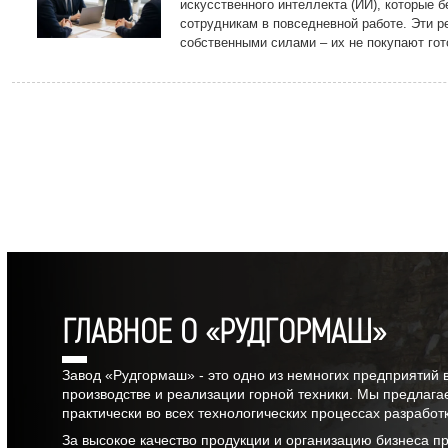
искусственного интеллекта (ИИ), которые б
сотрудникам в повседневной работе. Эти р
собственными силами – их не покупают гот
подрядчиков, а разрабатывают на предпри
передовых технологий.
ГЛАВНОЕ О «РУДГОРМАШ»
Завод «Рудгормаш» - это одно из немногих предприятий 
производстве и реализации горной техники. Мы предлага
практически во всех технологических процессах разрабо
За высокое качество продукции и организацию бизнеса 