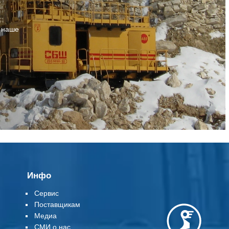
т наше
Инфо
Сервис
Поставщикам
Медиа
СМИ о нас