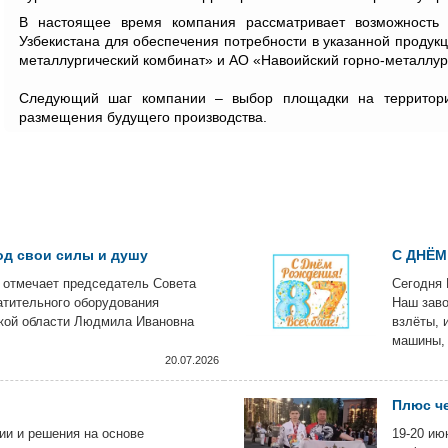
В настоящее время компания рассматривает возможность л
Узбекистана для обеспечения потребности в указанной продук
металлургический комбинат» и АО «Навоийский горно-металлур
Следующий шаг компании – выбор площадки на территори
размещения будущего производства.
од свои силы и душу
С ДНЁМ
 отмечает председатель Совета
Сегодня 
атительного оборудования
Наш заво
кой области Людмила Ивановна
взлёты, 
машины, 
за что ц
20.07.2026
Плюс че
и и решения на основе
19-20 ию