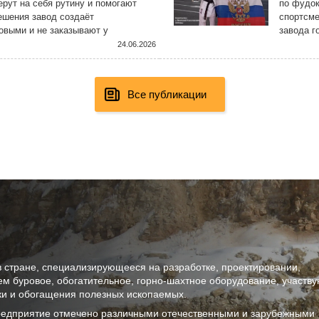
ерут на себя рутину и помогают
по фудок
ешения завод создаёт
спортсме
овыми и не заказывают у
завода г
ятии с использованием самых
Констант
24.06.2026
Все публикации
в стране, специализирующееся на разработке, проектировании,
ем буровое, обогатительное, горно-шахтное оборудование, участв
тки и обогащения полезных ископаемых.
предприятие отмечено различными отечественными и зарубежными