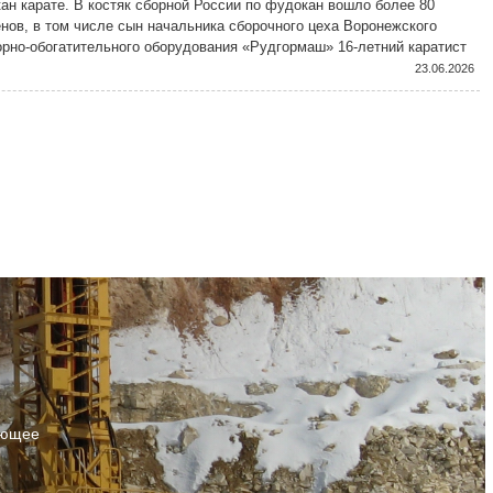
ан карате. В костяк сборной России по фудокан вошло более 80
нов, в том числе сын начальника сборочного цеха Воронежского
орно-обогатительного оборудования «Рудгормаш» 16-летний каратист
ин Зотов.
23.06.2026
ующее