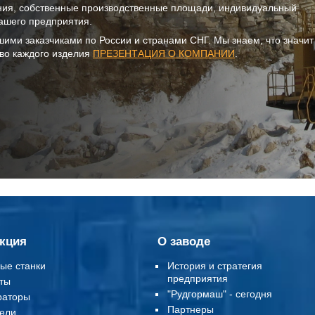
ния, собственные производственные площади, индивидуальный
ашего предприятия.
шими заказчиками по России и странами СНГ. Мы знаем, что значи
тво каждого изделия
ПРЕЗЕНТАЦИЯ О КОМПАНИИ
.
кция
О заводе
ые станки
История и стратегия
предприятия
ты
"Рудгормаш" - сегодня
раторы
Партнеры
ели