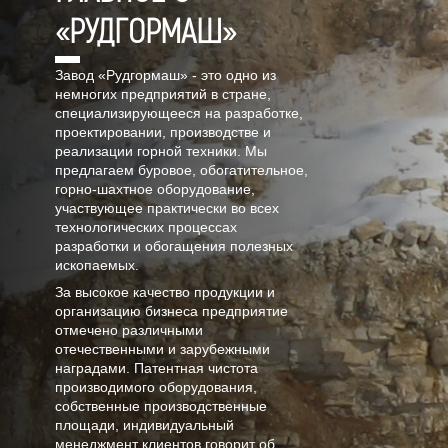
«РУДГОРМАШ»
Завод «Рудгормаш» - это одно из
немногих предприятий в стране,
специализирующееся на разработке,
проектировании, производстве и
реализации горной техники. Мы
предлагаем буровое, обогатительное,
горно-шахтное оборудование,
участвующее практически во всех
технологических процессах
разработки и обогащения полезных
ископаемых.
За высокое качество продукции и
организацию бизнеса предприятие
отмечено различными
отечественными и зарубежными
наградами. Патентная чистота
производимого оборудования,
собственные производственные
площади, индивидуальный
менеджмент клиентов говорит об