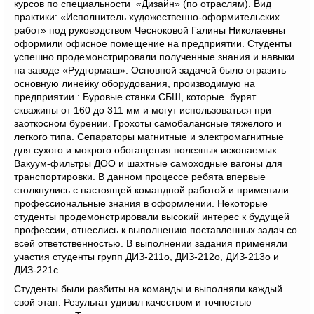
курсов по специальности «Дизайн» (по отраслям). Вид
практики: «Исполнитель художественно-оформительских
работ» под руководством Чесноковой Галины Николаевны
оформили офисное помещение на предприятии. Студенты
успешно продемонстрировали полученные знания и навыки
на заводе «Рудгормаш». Основной задачей было отразить
основную линейку оборудования, производимую на
предприятии : Буровые станки СБШ, которые бурят
скважины от 160 до 311 мм и могут использоваться при
заоткосном бурении. Грохоты самобалансные тяжелого и
легкого типа. Сепараторы магнитные и электромагнитные
для сухого и мокрого обогащения полезных ископаемых.
Вакуум-фильтры ДОО и шахтные самоходные вагоны для
транспортировки. В данном процессе ребята впервые
столкнулись с настоящей командной работой и применили
профессиональные знания в оформлении. Некоторые
студенты продемонстрировали высокий интерес к будущей
профессии, отнеслись к выполнению поставленных задач со
всей ответственностью. В выполнении задания применяли
участия студенты групп ДИЗ-211о, ДИЗ-212о, ДИЗ-213о и
ДИЗ-221с.
Студенты были разбиты на команды и выполняли каждый
свой этап. Результат удивил качеством и точностью