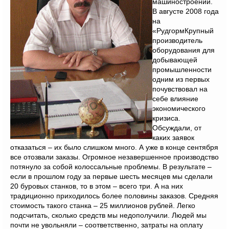
машиностроении.
В августе 2008 года
на
«РудгормКрупный
производитель
оборудования для
добывающей
промышленности
одним из первых
почувствовал на
себе влияние
экономического
кризиса.
Обсуждали, от
каких заявок
отказаться – их было слишком много. А уже в конце сентября
все отозвали заказы. Огромное незавершенное производство
потянуло за собой колоссальные проблемы. В результате –
если в прошлом году за первые шесть месяцев мы сделали
20 буровых станков, то в этом – всего три. А на них
традиционно приходилось более половины заказов. Средняя
стоимость такого станка – 25 миллионов рублей. Легко
подсчитать, сколько средств мы недополучили. Людей мы
почти не увольняли – соответственно, затраты на оплату