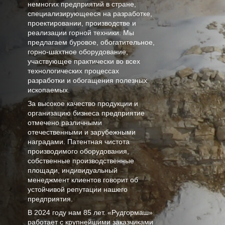
немногих предприятий в стране,
специализирующееся на разработке,
проектировании, производстве и
реализации горной техники. Мы
предлагаем буровое, обогатительное,
горно-шахтное оборудование,
участвующее практически во всех
технологических процессах
разработки и обогащения полезных
ископаемых.
За высокое качество продукции и
организацию бизнеса предприятие
отмечено различными
отечественными и зарубежными
наградами. Патентная чистота
производимого оборудования,
собственные производственные
площади, индивидуальный
менеджмент клиентов говорит об
устойчивой репутации нашего
предприятия.
В
2024
году нам
85 лет
. «Рудгормаш»
работает с крупнейшими заказчиками