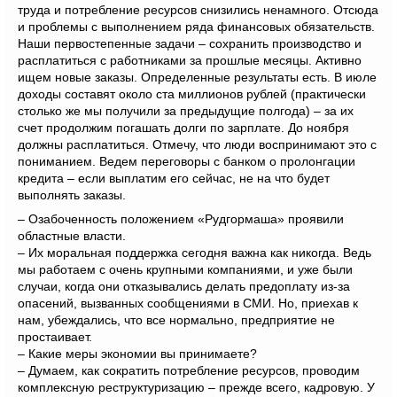
труда и потребление ресурсов снизились ненамного. Отсюда
и проблемы с выполнением ряда финансовых обязательств.
Наши первостепенные задачи – сохранить производство и
расплатиться с работниками за прошлые месяцы. Активно
ищем новые заказы. Определенные результаты есть. В июле
доходы составят около ста миллионов рублей (практически
столько же мы получили за предыдущие полгода) – за их
счет продолжим погашать долги по зарплате. До ноября
должны расплатиться. Отмечу, что люди воспринимают это с
пониманием. Ведем переговоры с банком о пролонгации
кредита – если выплатим его сейчас, не на что будет
выполнять заказы.
– Озабоченность положением «Рудгормаша» проявили
областные власти.
– Их моральная поддержка сегодня важна как никогда. Ведь
мы работаем с очень крупными компаниями, и уже были
случаи, когда они отказывались делать предоплату из-за
опасений, вызванных сообщениями в СМИ. Но, приехав к
нам, убеждались, что все нормально, предприятие не
простаивает.
– Какие меры экономии вы принимаете?
– Думаем, как сократить потребление ресурсов, проводим
комплексную реструктуризацию – прежде всего, кадровую. У