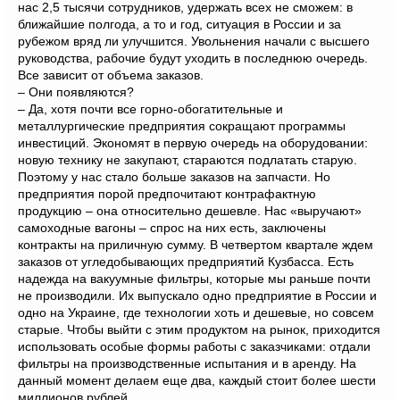
нас 2,5 тысячи сотрудников, удержать всех не сможем: в
ближайшие полгода, а то и год, ситуация в России и за
рубежом вряд ли улучшится. Увольнения начали с высшего
руководства, рабочие будут уходить в последнюю очередь.
Все зависит от объема заказов.
– Они появляются?
– Да, хотя почти все горно-обогатительные и
металлургические предприятия сокращают программы
инвестиций. Экономят в первую очередь на оборудовании:
новую технику не закупают, стараются подлатать старую.
Поэтому у нас стало больше заказов на запчасти. Но
предприятия порой предпочитают контрафактную
продукцию – она относительно дешевле. Нас «выручают»
самоходные вагоны – спрос на них есть, заключены
контракты на приличную сумму. В четвертом квартале ждем
заказов от угледобывающих предприятий Кузбасса. Есть
надежда на вакуумные фильтры, которые мы раньше почти
не производили. Их выпускало одно предприятие в России и
одно на Украине, где технологии хоть и дешевые, но совсем
старые. Чтобы выйти с этим продуктом на рынок, приходится
использовать особые формы работы с заказчиками: отдали
фильтры на производственные испытания и в аренду. На
данный момент делаем еще два, каждый стоит более шести
миллионов рублей.