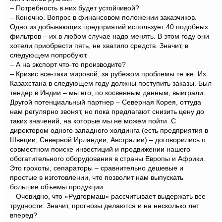
– Потребность в них будет устойчивой?
– Конечно. Вопрос в финансовом положении заказчиков.
Одно из добывающих предприятий использует 40 подобных
фильтров – их в любом случае надо менять. В этом году они
хотели приобрести пять, не хватило средств. Значит, в
следующем попробуют.
– А на экспорт что-то производите?
– Кризис все-таки мировой, за рубежом проблемы те же. Из
Казахстана в следующем году должны поступить заказы. Был
тендер в Индии – мы его, по косвенным данным, выиграли.
Другой потенциальный партнер – Северная Корея, оттуда
нам регулярно звонят, но пока предлагают снизить цену до
таких значений, на которые мы не можем пойти. С
директором одного западного холдинга (есть предприятия в
Швеции, Северной Ирландии, Австралии) – договорились о
совместном поиске инвестиций и продвижении нашего
обогатительного оборудования в страны Европы и Африки.
Это грохоты, сепараторы – сравнительно дешевые и
простые в изготовлении, что позволит нам выпускать
большие объемы продукции.
– Очевидно, что «Рудгормаш» рассчитывает выдержать все
трудности. Значит, прогнозы делаются и на несколько лет
вперед?