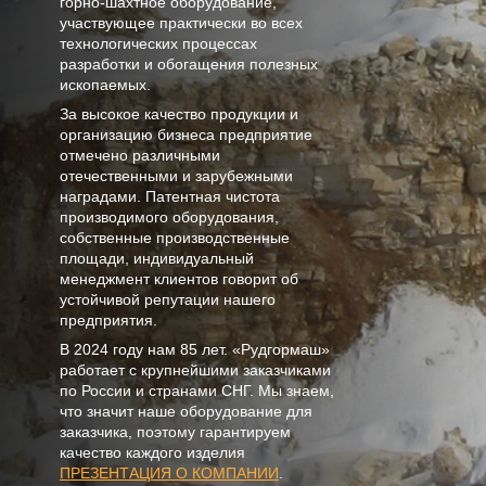
горно-шахтное оборудование,
участвующее практически во всех
технологических процессах
разработки и обогащения полезных
ископаемых.
За высокое качество продукции и
организацию бизнеса предприятие
отмечено различными
отечественными и зарубежными
наградами. Патентная чистота
производимого оборудования,
собственные производственные
площади, индивидуальный
менеджмент клиентов говорит об
устойчивой репутации нашего
предприятия.
В
2024
году нам
85 лет
. «Рудгормаш»
работает с крупнейшими заказчиками
по России и странами СНГ. Мы знаем,
что значит наше оборудование для
заказчика, поэтому гарантируем
качество каждого изделия
ПРЕЗЕНТАЦИЯ О КОМПАНИИ
.