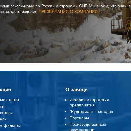
шими заказчиками по России и странами СНГ. Мы знаем, что значи
тво каждого изделия
ПРЕЗЕНТАЦИЯ О КОМПАНИИ
.
кция
О заводе
ые станки
История и стратегия
предприятия
ты
"Рудгормаш" - сегодня
раторы
Партнеры
ели
Производственные
м-фильтры
возможности