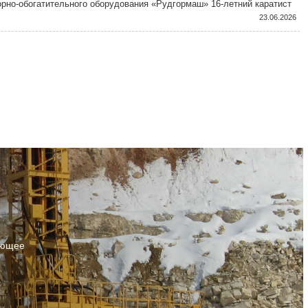
орно-обогатительного оборудования «Рудгормаш» 16-летний каратист
ин Зотов.
23.06.2026
ующее