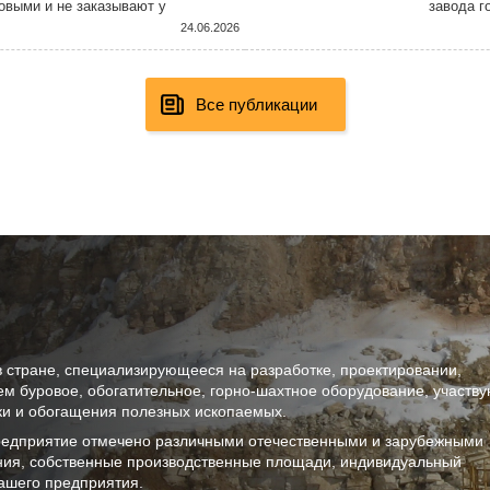
овыми и не заказывают у
завода г
ятии с использованием самых
Констант
24.06.2026
Все публикации
в стране, специализирующееся на разработке, проектировании,
ем буровое, обогатительное, горно-шахтное оборудование, участв
тки и обогащения полезных ископаемых.
предприятие отмечено различными отечественными и зарубежными
ния, собственные производственные площади, индивидуальный
ашего предприятия.