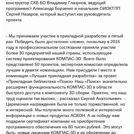
конструктор СКБ БО Владимир Глазунов, ведущий
программист Александр Борзенко и начальник ОИОКТПП
Сергей Назаров, который выступил как руководитель
проекта.
- Мы принимаем участие в прикладной разработке в пятый
раз. Победить было достаточно сложно, поскольку в 2016
году в профессиональном состязании приняли участие
более 30 предприятий нашей страны, использующее
систему проектирования КОМПАС-3
D
. Всего было
представлено 50 проектов, экспертная комиссия определила
лучшие в девяти номинациях. Нам присудили
I
место в
номинации «Лучшая прикладная разработка» за проект
«Прикладная библиотека «Поиск»
Наш «Поиск»
значительно
расширяет функциональность КОМПАС-3D в области
быстрого доступа к компоненту 3D сборки.
Приятно, что наш
труд оценили так высоко,
-
рассказал Сергей Анатольевич. -
Церемония награждения была не только торжественной, но
и интересной.
Мы получили много полезной и интересной
информации о новых продуктах АСКОН. А за победу нам
подарили сертификат компании на приобретение
программного обеспечения на 80 тысяч рублей. Это могут
быть: новые лицензии КОМПАС-3D и их обновление до