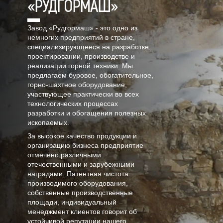
«РУДГОРМАШ»
Завод «Рудгормаш» - это одно из
немногих предприятий в стране,
специализирующееся на разработке,
проектировании, производстве и
реализации горной техники. Мы
предлагаем буровое, обогатительное,
горно-шахтное оборудование,
участвующее практически во всех
технологических процессах
разработки и обогащения полезных
ископаемых.
За высокое качество продукции и
организацию бизнеса предприятие
отмечено различными
отечественными и зарубежными
наградами. Патентная чистота
производимого оборудования,
собственные производственные
площади, индивидуальный
менеджмент клиентов говорит об
устойчивой репутации нашего