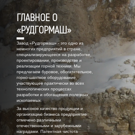
ГЛАВНОЕ О
«РУДГОРМАШ»
Завод «Рудгормаш» - это одно из
немногих предприятий в стране,
специализирующееся на разработке,
проектировании, производстве и
реализации горной техники. Мы
предлагаем буровое, обогатительное,
горно-шахтное оборудование,
участвующее практически во всех
технологических процессах
разработки и обогащения полезных
ископаемых.
За высокое качество продукции и
организацию бизнеса предприятие
отмечено различными
отечественными и зарубежными
наградами. Патентная чистота