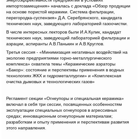
энергоэффективности предприятий в условиях
импортозамещения» началась с доклада «Обзор продукции
на основе пористой керамики. Система фильтрации,
перегородка-суспензия» Д.А. Серебрянского, кандидата
технических наук, заведующего лабораторией газоочистки.
В числе интересных лекторов были И.А.Кулик, кандидат
технических наук, заведующий лабораторией фильтрации и
аэрации, аспиранты А.В.Панькин и А.В.Круглов.
Третья сессия - «Минимизация негативных воздействий на
экологию предприятиями горно-металлургического
комплекса» охватила темы «Керамические аэраторы
«Бакор»: состояние и перспективы применения в водных
технологиях ЖКХ и гидрометаллургии» и «Комплексная
очистка дымовых и технологических газов»
Регламент секции «О
гнеупоры и специальная керамика»
включал в себя три сессии, посвященных о
собенност
ям
эксплуатации специальных огнеупоров в агрессивных
средах;
и
нновационны
м
огнеупорны
м
материал
ам;
разработк
ам и о
пыт
у
применения и перспектив
ам
развития
этого направления.