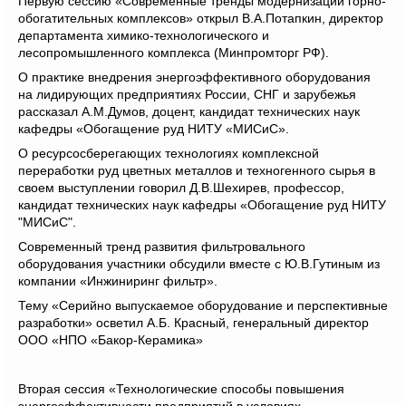
Первую сессию «Современные тренды модернизации горно-
обогатительных комплексов» открыл В.А.Потапкин, директор
департамента химико-технологического и
лесопромышленного комплекса (Минпромторг РФ).
О практике внедрения энергоэффективного оборудования
на лидирующих предприятиях России, СНГ и зарубежья
рассказал А.М.Думов, доцент, кандидат технических наук
кафедры «Обогащение руд НИТУ «МИСиС».
О ресурсосберегающих технологиях комплексной
переработки руд цветных металлов и техногенного сырья в
своем выступлении говорил Д.В.Шехирев, профессор,
кандидат технических наук кафедры «Обогащение руд НИТУ
"МИСиС".
Современный тренд развития фильтровального
оборудования участники обсудили вместе с Ю.В.Гутиным из
компании «Инжиниринг фильтр».
Тему «Серийно выпускаемое оборудование и перспективные
разработки» осветил А.Б. Красный, генеральный директор
ООО «НПО «Бакор-Керамика»
Вторая сессия «Технологические способы повышения