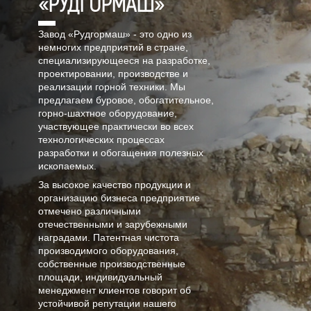
«РУДГОРМАШ»
Завод «Рудгормаш» - это одно из
немногих предприятий в стране,
специализирующееся на разработке,
проектировании, производстве и
реализации горной техники. Мы
предлагаем буровое, обогатительное,
горно-шахтное оборудование,
участвующее практически во всех
технологических процессах
разработки и обогащения полезных
ископаемых.
За высокое качество продукции и
организацию бизнеса предприятие
отмечено различными
отечественными и зарубежными
наградами. Патентная чистота
производимого оборудования,
собственные производственные
площади, индивидуальный
менеджмент клиентов говорит об
устойчивой репутации нашего