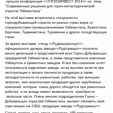
прошла конференция <<УЗГЕОИНВЕСТ 2014>> на тему
”Современные решения для горно-металлургической
отрасли Узбекистана”.
На этой выставке встретились специалисты
горнодобывающей отрасли из разных стран мира со
специалистами-промышленниками Узбекистана, Казахстана,
Киргизии, Таджикистана, Туркмении и других соседствующих
стран.
За время выставки стенд <<Рудмашэкспорт>>,
официального дилера завода<<Рудгормаш>> посетило
много делегаций и представителей всех Горно-Добывающих
предприятий Узбекистана, а также представители компании
Узбекуголь и Цементных заводов. И все без сомнения хотят
пользоваться изделиями завода, из-за высоких качеств при
эксплуатации и запасе прочности продукции,а также
легкодоступности по ремонтным работам, при меньших
затратах, чем аналогичная продукция других зарубежных
компаний, которые очень дорого обходятся при ремонтных
работах и не всегда имеют возможности приобрести
запасные части. Очень многие подразделения Горно –
Добывающих отраслей Узбекистана, желают обновить свой
парк машин на–СБШ, продукции завода <<Рудгормаш>> .
Самая первая, наш стенд посетила -VIP-компания,