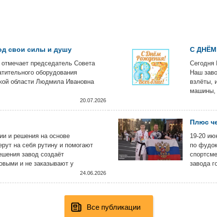
од свои силы и душу
С ДНЁМ
 отмечает председатель Совета
Сегодня 
атительного оборудования
Наш заво
кой области Людмила Ивановна
взлёты, 
машины, 
за что ц
20.07.2026
Плюс че
и и решения на основе
19-20 ию
ерут на себя рутину и помогают
по фудок
ешения завод создаёт
спортсме
овыми и не заказывают у
завода г
ятии с использованием самых
Констант
24.06.2026
Все публикации