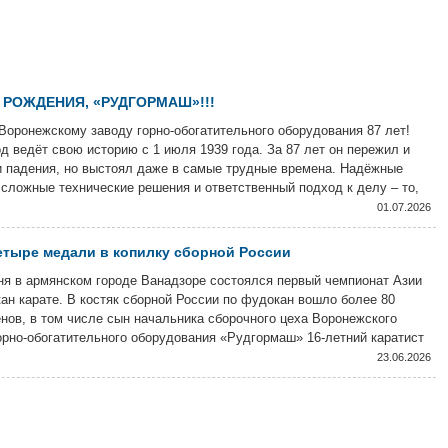
 РОЖДЕНИЯ, «РУДГОРМАШ»!!!
Воронежскому заводу горно-обогатительного оборудования 87 лет!
д ведёт свою историю с 1 июля 1939 года. За 87 лет он пережил и
и падения, но выстоял даже в самые трудные времена. Надёжные
сложные технические решения и ответственный подход к делу – то,
енят продукцию завода и сегодня.
01.07.2026
тыре медали в копилку сборной России
ня в армянском городе Ванадзоре состоялся первый чемпионат Азии
ан карате. В костяк сборной России по фудокан вошло более 80
нов, в том числе сын начальника сборочного цеха Воронежского
орно-обогатительного оборудования «Рудгормаш» 16-летний каратист
ин Зотов.
23.06.2026