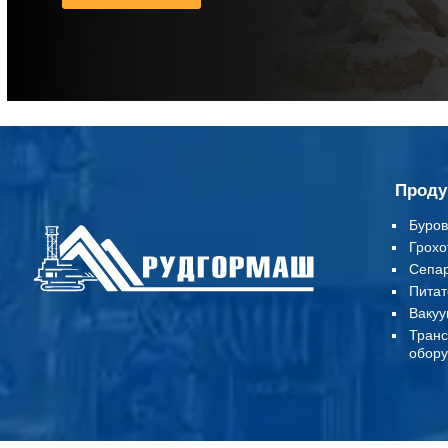
Проду
Буров
Грохо
Сепа
Питат
Вакуу
Т
ранс
обору