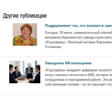
Другие публикации
Поддерживает тех, кто вложил в зав
Сегодня, 20 июля, знаменательный юбилей
ветеранов Воронежского завода горно-обог
«Рудгормаш», Почётный ветеран Воронежс
Сотникова.
Заводские ИИ-помощники
«Рудгормаш» внедряет цифровые технологи
искусственного интеллекта (ИИ), которые б
сотрудникам в повседневной работе. Эти р
собственными силами – их не покупают гот
подрядчиков, а разрабатывают на предпри
передовых технологий.