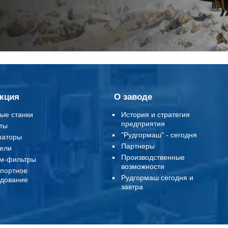
кция
О заводе
ые станки
История и стратегия
предприятия
ты
"Рудгормаш" - сегодня
раторы
Партнеры
ели
Производственные
м-фильтры
возможности
портное
Рудгормаш сегодня и
дование
завтра