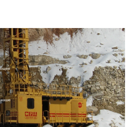
ующее
т наше