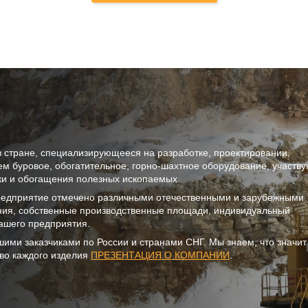
в стране, специализирующееся на разработке, проектировании,
ем буровое, обогатительное, горно-шахтное оборудование, участв
тки и обогащения полезных ископаемых.
предприятие отмечено различными отечественными и зарубежными
ния, собственные производственные площади, индивидуальный
ашего предприятия.
шими заказчиками по России и странами СНГ. Мы знаем, что значи
тво каждого изделия
ПРЕЗЕНТАЦИЯ О КОМПАНИИ
.