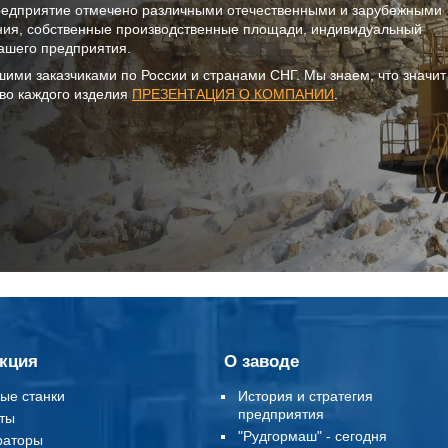
предприятие отмечено различными отечественными и зарубежными
ния, собственные производственные площади, индивидуальный
ашего предприятия.
шими заказчиками по России и странами СНГ. Мы знаем, что значи
тво каждого изделия
ПРЕЗЕНТАЦИЯ О КОМПАНИИ
.
кция
О заводе
ые станки
История и стратегия
предприятия
ты
"Рудгормаш" - сегодня
раторы