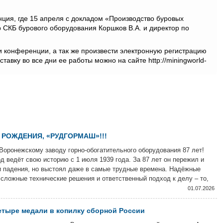
ция, где 15 апреля с докладом «Производство буровых
р СКБ бурового оборудования Коршков В.А. и директор по
и конференции, а так же произвести электронную регистрацию
авку во все дни ее работы можно на сайте http://miningworld-
 РОЖДЕНИЯ, «РУДГОРМАШ»!!!
Воронежскому заводу горно-обогатительного оборудования 87 лет!
д ведёт свою историю с 1 июля 1939 года. За 87 лет он пережил и
и падения, но выстоял даже в самые трудные времена. Надёжные
сложные технические решения и ответственный подход к делу – то,
енят продукцию завода и сегодня.
01.07.2026
тыре медали в копилку сборной России