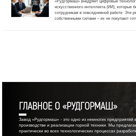
«Рудгормаш» внедряет цифровые технологи
искусственного интеллекта (ИИ), которые б
сотрудникам в повседневной работе. Эти р
собственными силами – их не покупают гот
подрядчиков, а разрабатывают на предпри
передовых технологий.
ГЛАВНОЕ О «РУДГОРМАШ»
Завод «Рудгормаш» - это одно из немногих предприятий 
производстве и реализации горной техники. Мы предлага
практически во всех технологических процессах разрабо