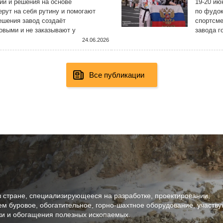
и и решения на основе
19-20 ию
ерут на себя рутину и помогают
по фудок
ешения завод создаёт
спортсме
овыми и не заказывают у
завода г
ятии с использованием самых
Констант
24.06.2026
Все публикации
в стране, специализирующееся на разработке, проектировании,
ем буровое, обогатительное, горно-шахтное оборудование, участв
тки и обогащения полезных ископаемых.