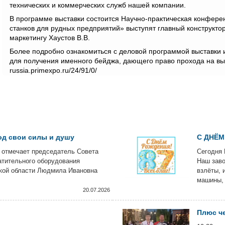
технических и коммерческих служб нашей компании.
В программе выставки состоится Научно-практическая конферен
станков для рудных предприятий» выступят главный конструкто
маркетингу Хаустов В.В.
Более подробно ознакомиться с деловой программой выставки 
для получения именного бейджа, дающего право прохода на выст
russia.primexpo.ru/24/91/0/
од свои силы и душу
С ДНЁМ
 отмечает председатель Совета
Сегодня 
атительного оборудования
Наш заво
кой области Людмила Ивановна
взлёты, 
машины, 
за что ц
20.07.2026
Плюс че