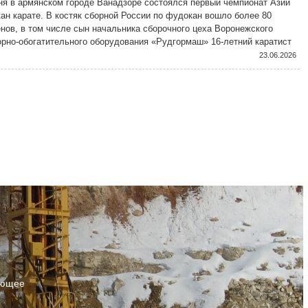
ня в армянском городе Ванадзоре состоялся первый чемпионат Азии
ан карате. В костяк сборной России по фудокан вошло более 80
нов, в том числе сын начальника сборочного цеха Воронежского
орно-обогатительного оборудования «Рудгормаш» 16-летний каратист
ин Зотов.
23.06.2026
ующее