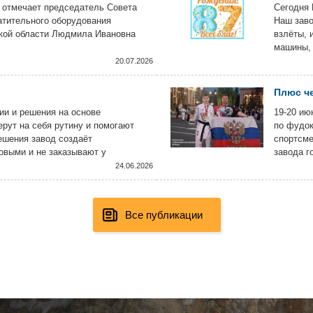
 отмечает председатель Совета
Сегодня 
атительного оборудования
Наш заво
кой области Людмила Ивановна
взлёты, 
машины, 
за что ц
20.07.2026
Плюс че
и и решения на основе
19-20 ию
ерут на себя рутину и помогают
по фудок
ешения завод создаёт
спортсме
овыми и не заказывают у
завода г
ятии с использованием самых
Констант
24.06.2026
Все публикации