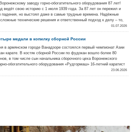
Воронежскому заводу горно-обогатительного оборудования 87 лет!
д ведёт свою историю с 1 июля 1939 года. За 87 лет он пережил и
и падения, но выстоял даже в самые трудные времена. Надёжные
сложные технические решения и ответственный подход к делу – то,
енят продукцию завода и сегодня.
01.07.2026
тыре медали в копилку сборной России
ня в армянском городе Ванадзоре состоялся первый чемпионат Азии
ан карате. В костяк сборной России по фудокан вошло более 80
нов, в том числе сын начальника сборочного цеха Воронежского
орно-обогатительного оборудования «Рудгормаш» 16-летний каратист
ин Зотов.
23.06.2026