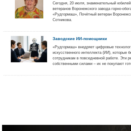
Сегодня, 20 июля, знаменательный юбилей
ветеранов Воронежского завода горно-обог
«Рудгормаш», Почётный ветеран Воронежс
Сотникова.
Заводские ИИ-помощники
«Рудгормаш» внедряет цифровые технологи
искусственного интеллекта (ИИ), которые б
сотрудникам в повседневной работе. Эти р
собственными силами – их не покупают гот
подрядчиков, а разрабатывают на предпри
передовых технологий.