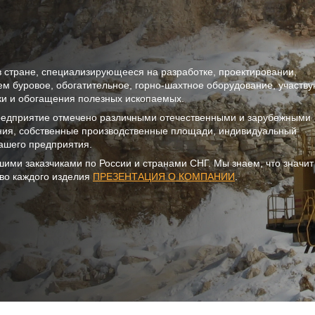
в стране, специализирующееся на разработке, проектировании,
ем буровое, обогатительное, горно-шахтное оборудование, участв
тки и обогащения полезных ископаемых.
предприятие отмечено различными отечественными и зарубежными
ния, собственные производственные площади, индивидуальный
ашего предприятия.
шими заказчиками по России и странами СНГ. Мы знаем, что значи
тво каждого изделия
ПРЕЗЕНТАЦИЯ О КОМПАНИИ
.