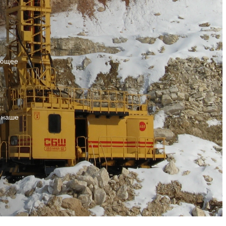
ующее
т наше