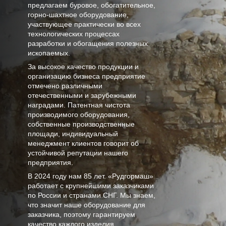
предлагаем буровое, обогатительное,
горно-шахтное оборудование,
участвующее практически во всех
технологических процессах
разработки и обогащения полезных
ископаемых.
За высокое качество продукции и
организацию бизнеса предприятие
отмечено различными
отечественными и зарубежными
наградами. Патентная чистота
производимого оборудования,
собственные производственные
площади, индивидуальный
менеджмент клиентов говорит об
устойчивой репутации нашего
предприятия.
В
2024
году нам
85 лет
. «Рудгормаш»
работает с крупнейшими заказчиками
по России и странами СНГ. Мы знаем,
что значит наше оборудование для
заказчика, поэтому гарантируем
качество каждого изделия