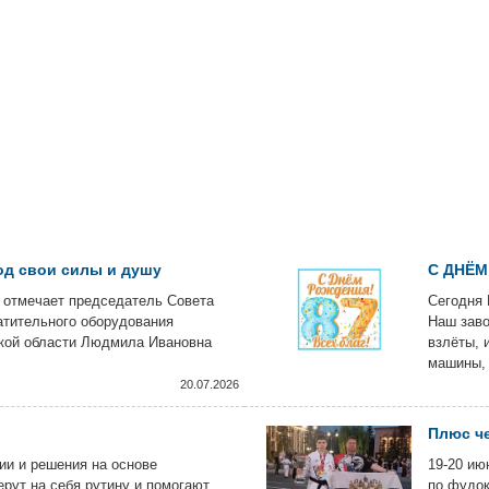
од свои силы и душу
С ДНЁМ
 отмечает председатель Совета
Сегодня 
атительного оборудования
Наш заво
кой области Людмила Ивановна
взлёты, 
машины, 
за что ц
20.07.2026
Плюс че
и и решения на основе
19-20 ию
ерут на себя рутину и помогают
по фудок