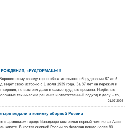
 РОЖДЕНИЯ, «РУДГОРМАШ»!!!
Воронежскому заводу горно-обогатительного оборудования 87 лет!
д ведёт свою историю с 1 июля 1939 года. За 87 лет он пережил и
и падения, но выстоял даже в самые трудные времена. Надёжные
сложные технические решения и ответственный подход к делу – то,
енят продукцию завода и сегодня.
01.07.2026
тыре медали в копилку сборной России
ня в армянском городе Ванадзоре состоялся первый чемпионат Азии
ан карате. В костяк сборной России по фудокан вошло более 80