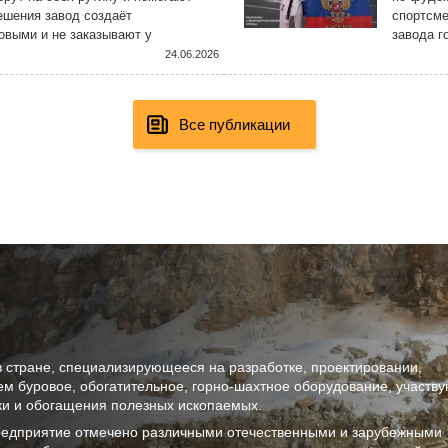
ешения завод создаёт
спортсме
овыми и не заказывают у
завода г
ятии с использованием самых
Констант
24.06.2026
Все публикации
в стране, специализирующееся на разработке, проектировании,
ем буровое, обогатительное, горно-шахтное оборудование, участв
тки и обогащения полезных ископаемых.
предприятие отмечено различными отечественными и зарубежными