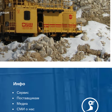
т наше
Инфо
Сервис
Поставщикам
Медиа
СМИ о нас