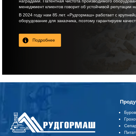
наградами. Патентная чистота производимого оборудова
менеджмент клиентов говорит об устойчивой репутации н
В
2024
году нам
85 лет
. «Рудгормаш» работает с крупней
оборудование для заказчика, поэтому гарантируем качес
Подробнее
Проду
Буров
Грохо
Сепа
Питат