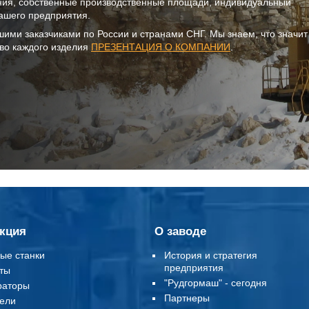
ния, собственные производственные площади, индивидуальный
ашего предприятия.
шими заказчиками по России и странами СНГ. Мы знаем, что значи
тво каждого изделия
ПРЕЗЕНТАЦИЯ О КОМПАНИИ
.
кция
О заводе
ые станки
История и стратегия
предприятия
ты
"Рудгормаш" - сегодня
раторы
Партнеры
ели