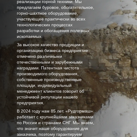
реализации горной техники. Мы
предлагаем буровое, обогатительное,
горно-шахтное оборудование,
участвующее практически во всех
технологических процессах
разработки и обогащения полезных
ископаемых.
За высокое качество продукции и
организацию бизнеса предприятие
отмечено различными
отечественными и зарубежными
наградами. Патентная чистота
производимого оборудования,
собственные производственные
площади, индивидуальный
менеджмент клиентов говорит об
устойчивой репутации нашего
предприятия.
В
2024
году нам
85 лет
. «Рудгормаш»
работает с крупнейшими заказчиками
по России и странами СНГ. Мы знаем,
что значит наше оборудование для
заказчика, поэтому гарантируем