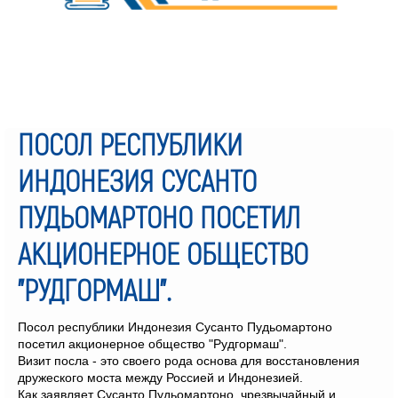
ПОСОЛ РЕСПУБЛИКИ
ИНДОНЕЗИЯ СУСАНТО
ПУДЬОМАРТОНО ПОСЕТИЛ
АКЦИОНЕРНОЕ ОБЩЕСТВО
"РУДГОРМАШ".
Посол республики Индонезия Сусанто Пудьомартоно
посетил акционерное общество "Рудгормаш".
Визит посла - это своего рода основа для восстановления
дружеского моста между Россией и Индонезией.
Как заявляет Сусанто Пудьомартоно, чрезвычайный и