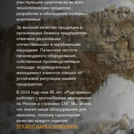
участвующее практически во всех
технологических процессах
разработки и обогащения полезных
ископаемых.
За высокое качество продукции и
организацию бизнеса предприятие
отмечено различными
отечественными и зарубежными
наградами. Патентная чистота
производимого оборудования,
собственные производственные
площади, индивидуальный
менеджмент клиентов говорит об
устойчивой репутации нашего
предприятия.
В
2024
году нам
85 лет
. «Рудгормаш»
работает с крупнейшими заказчиками
по России и странами СНГ. Мы знаем,
что значит наше оборудование для
заказчика, поэтому гарантируем
качество каждого изделия
ПРЕЗЕНТАЦИЯ О КОМПАНИИ
.