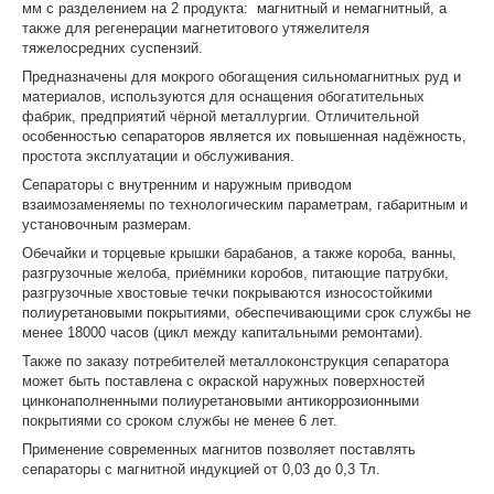
мм с разделением на 2 продукта: магнитный и немагнитный, а
также для регенерации магнетитового утяжелителя
тяжелосредних суспензий.
Предназначены для мокрого обогащения сильномагнитных руд и
материалов, используются для оснащения обогатительных
фабрик, предприятий чёрной металлургии. Отличительной
особенностью сепараторов является их повышенная надёжность,
простота эксплуатации и обслуживания.
Сепараторы с внутренним и наружным приводом
взаимозаменяемы по технологическим параметрам, габаритным и
установочным размерам.
Обечайки и торцевые крышки барабанов, а также короба, ванны,
разгрузочные желоба, приёмники коробов, питающие патрубки,
разгрузочные хвостовые течки покрываются износостойкими
полиуретановыми покрытиями, обеспечивающими срок службы не
менее 18000 часов (цикл между капитальными ремонтами).
Также по заказу потребителей металлоконструкция сепаратора
может быть поставлена с окраской наружных поверхностей
цинконаполненными полиуретановыми антикоррозионными
покрытиями со сроком службы не менее 6 лет.
Применение современных магнитов позволяет поставлять
сепараторы с магнитной индукцией от 0,03 до 0,3 Тл.