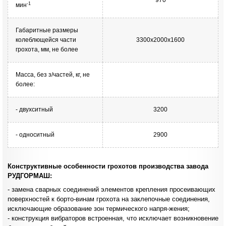
970
-1
мин
Габаритные размеры
колеблющейся части
3300х2000х1600
грохота, мм, не более
Масса, без з/частей, кг, не
более:
- двухситный
3200
- односитный
2900
Конструктивные особенности грохотов производства завода
РУДГОРМАШ:
- замена сварных соединений элементов крепления просеивающих
поверхностей к борто-винам грохота на заклепочные соединения,
исключающие образование зон термического напря-жения;
- конструкция вибраторов встроенная, что исключает возникновение