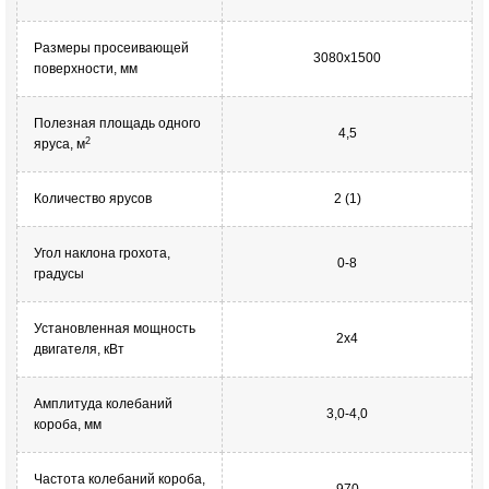
Размеры просеивающей
3080х1500
поверхности, мм
Полезная площадь одного
4,5
2
яруса, м
Количество ярусов
2 (1)
Угол наклона грохота,
0-8
градусы
Установленная мощность
2х4
двигателя, кВт
Амплитуда колебаний
3,0-4,0
короба, мм
Частота колебаний короба,