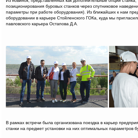
Из новинок, представленных как дополнительные опции станка,
позиционирования буровых станков через спутниковое наведени
параметры при работе оборудования). Из ближайших к нам пред
оборудовании в карьере Стойленского ГОКа, куда мы пригласил
павловского карьера Остапова Д.А.
В рамках встречи была организована поездка в карьер предпри
станки на предмет установки на них оптимальных параметров б