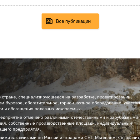
Все публикации
в стране, специализирующееся на разработке, проектировании,
ем буровое, обогатительное, горно-шахтное оборудование, участв
тки и обогащения полезных ископаемых.
предприятие отмечено различными отечественными и зарубежными
ния, собственные производственные площади, индивидуальный
ашего предприятия.
шими заказчиками по России и странами СНГ. Мы знаем, что значи