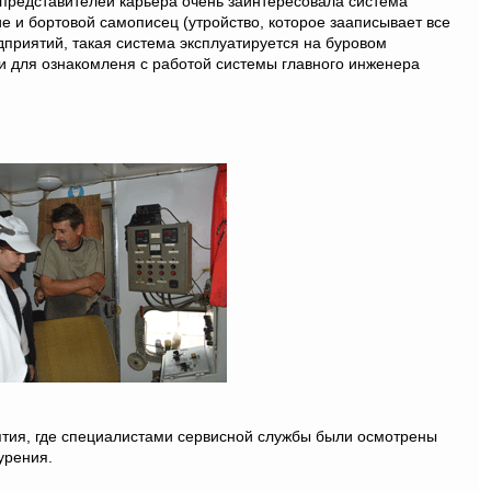
 представителей карьера очень заинтересовала система
е и бортовой самописец (утройство, которое зааписывает все
приятий, такая система эксплуатируется на буровом
и для ознакомленя с работой системы главного инженера
ятия, где специалистами сервисной службы были осмотрены
урения.