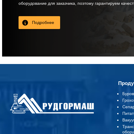
оборудование для заказчика, поэтому гарантируем качес
Подробнее
Проду
Буров
Грохо
Сепа
Питат
Вакуу
Т
ранс
обору