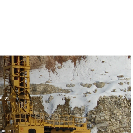
ующее
т наше