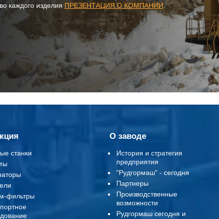
тво каждого изделия
ПРЕЗЕНТАЦИЯ О КОМПАНИИ
.
кция
О заводе
ые станки
История и стратегия
предприятия
ты
"Рудгормаш" - сегодня
раторы
Партнеры
ели
Производственные
м-фильтры
возможности
портное
Рудгормаш сегодня и
дование