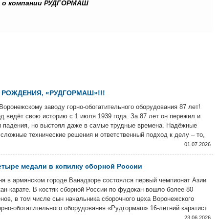
о о компании РУДГОРМАШ
 РОЖДЕНИЯ, «РУДГОРМАШ»!!!
Воронежскому заводу горно-обогатительного оборудования 87 лет!
д ведёт свою историю с 1 июля 1939 года. За 87 лет он пережил и
и падения, но выстоял даже в самые трудные времена. Надёжные
сложные технические решения и ответственный подход к делу – то,
енят продукцию завода и сегодня.
01.07.2026
тыре медали в копилку сборной России
ня в армянском городе Ванадзоре состоялся первый чемпионат Азии
ан карате. В костяк сборной России по фудокан вошло более 80
нов, в том числе сын начальника сборочного цеха Воронежского
орно-обогатительного оборудования «Рудгормаш» 16-летний каратист
ин Зотов.
23.06.2026