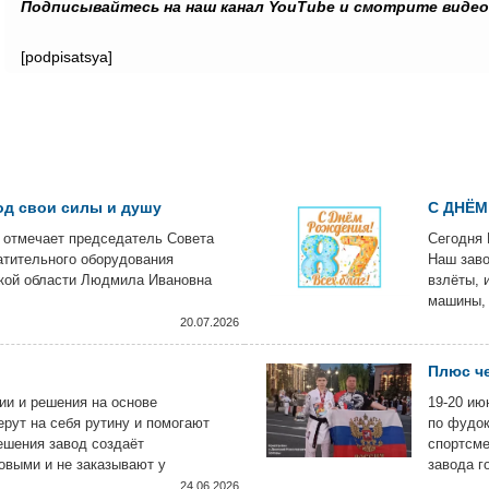
Подписывайтесь на наш канал YouTube и смотрите виде
[podpisatsya]
од свои силы и душу
С ДНЁМ
 отмечает председатель Совета
Сегодня 
атительного оборудования
Наш заво
кой области Людмила Ивановна
взлёты, 
машины, 
за что ц
20.07.2026
Плюс че
и и решения на основе
19-20 ию
ерут на себя рутину и помогают
по фудок
ешения завод создаёт
спортсме
овыми и не заказывают у
завода г
ятии с использованием самых
Констант
24.06.2026